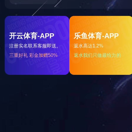
米兰官方网页版-米兰MiLan(中国) 成立于1993年，是
官方网页版-米兰MiLan(中国) 公司成立以来，始终致力
作风。三十年来，不忘初心，风雨兼程，使得公司维持着持续
MiLan(中国) 公司的业务范围涵盖了进口业务、出口业务
型。致力于全球市场拓展，米兰官方网页版-米兰MiLan(中
来，米兰官方网页版-米兰MiLan(中国) 公司将以“集贸
业”为目标，不断深化服务内涵、提升服务价值，为推动经济
详细介绍 >>
米兰官方网页版-米兰MiLan(中国) 动态