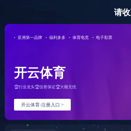
米兰官方网页版
米兰官方网页版-米兰
走进米兰官方网页版-米
企业
MiLan(中国)
兰MiLan(中国)