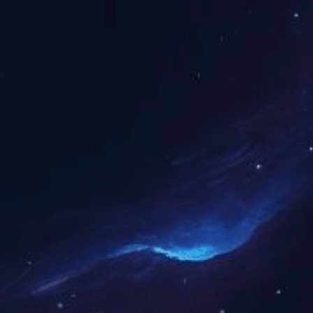
选聘资产评估招标代理机构比选公告