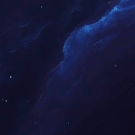
进口业务
出口
耗材配送平台业务
投标