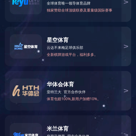
投标业务
主营业务
进口业务
投标业务
离岸与转口业务
耗材配送平台业务
出口业务